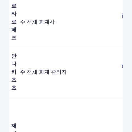
로
라
로
주 전체 회계사
페
즈
안
나
키
주 전체 회계 관리자
초
초
제