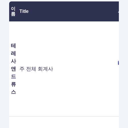
이
Title
세부
름
테
레
사
앤
주 전체 회계사
드
류
스