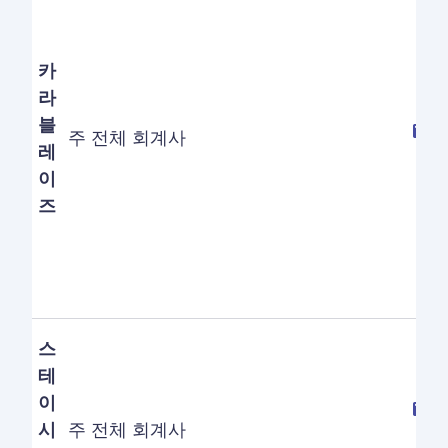
카
라
블
주 전체 회계사
레
이
즈
스
테
이
시
주 전체 회계사