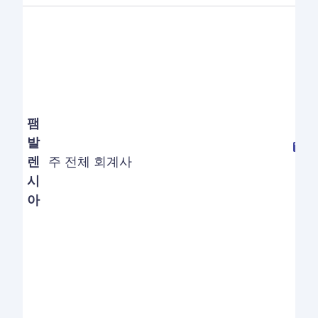
팸
발
렌
주 전체 회계사
시
아