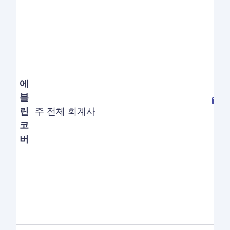
에
블
린
주 전체 회계사
코
버