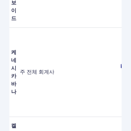
보
이
드
케
네
시
주 전체 회계사
카
바
나
켈