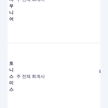
우
니
어
토
니
스
주 전체 회계사
미
스