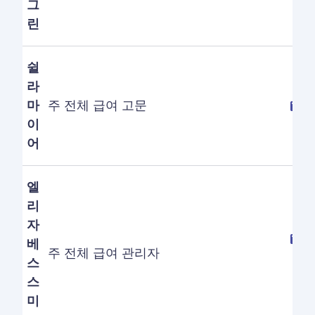
그
린
쉴
라
마
주 전체 급여 고문
이
어
엘
리
자
베
주 전체 급여 관리자
스
스
미