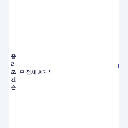
줄
리
조
주 전체 회계사
겐
슨