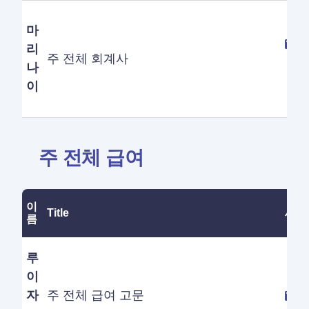
마
리
주 전체 회계사
나
이
주 전체 급여
이
Title
세부
름
루
이
자
주 전체 급여 고문