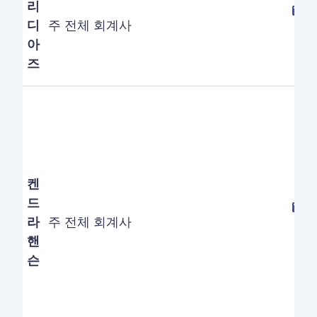
리
디
주 전체 회계사
아
즈
켄
드
라
주 전체 회계사
핸
슨