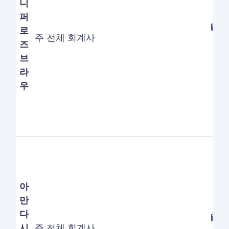
니
퍼
로
주 전체 회계사
즈
브
라
우
아
만
다
시
주 전체 회계사