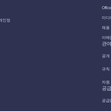
Offic
미디
개인정
채용
이메
관
공개
규칙
자원
공급
공급