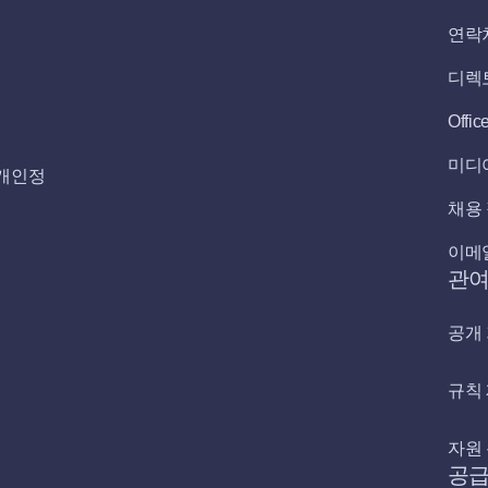
연락
디렉
Offic
미디
개인정
채용
이메
관
공개
규칙
자원
공급